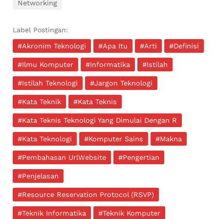
Networking
Label Postingan:
#Akronim Teknologi
#Apa Itu
#Arti
#Definisi
#Ilmu Komputer
#Informatika
#Istilah
#Istilah Teknologi
#Jargon Teknologi
#Kata Teknik
#Kata Teknis
#Kata Teknis Teknologi Yang Dimulai Dengan R
#Kata Teknologi
#Komputer Sains
#Makna
#Pembahasan UrlWebsite
#Pengertian
#Penjelasan
#Resource Reservation Protocol (RSVP)
#Teknik Informatika
#Teknik Komputer