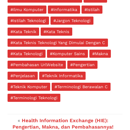
#Ilmu Komputer
#Informatika
#Istilah
#Istilah Teknologi
#Jargon Teknologi
#Kata Teknik
#Kata Teknis
#Kata Teknis Teknologi Yang Dimulai Dengan C
#Kata Teknologi
#Komputer Sains
#Makna
#Pembahasan UrlWebsite
#Pengertian
#Penjelasan
#Teknik Informatika
#Teknik Komputer
#Terminologi Berawalan C
#Terminologi Teknologi
«
Health Information Exchange (HIE):
Pengertian, Makna, dan Pembahasannya!