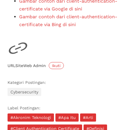
Gambar contoh dari client-authentication-
certificate via Google di sini
Gambar contoh dari client-authentication-
certificate via Bing di sini
Ikuti
URLSiteWeb Admin
Kategori Postingan:
Cybersecurity
Label Postingan:
#Akronim Teknologi
#Apa Itu
#Arti
#Client Authentication Certificate
#Definisi