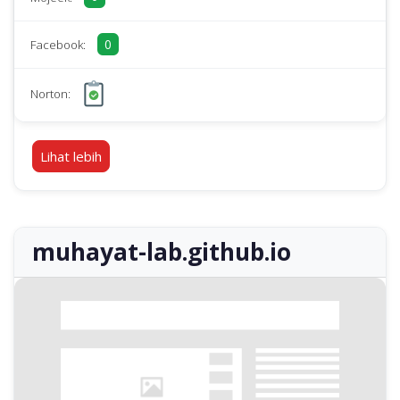
0
Facebook:
Norton:
Lihat lebih
muhayat-lab.github.io