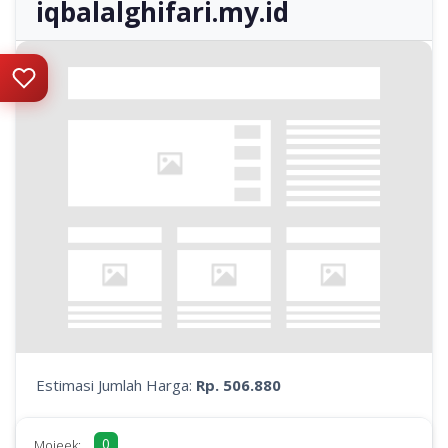
iqbalalghifari.my.id
Estimasi Jumlah Harga:
Rp. 506.880
0
Mojeek: