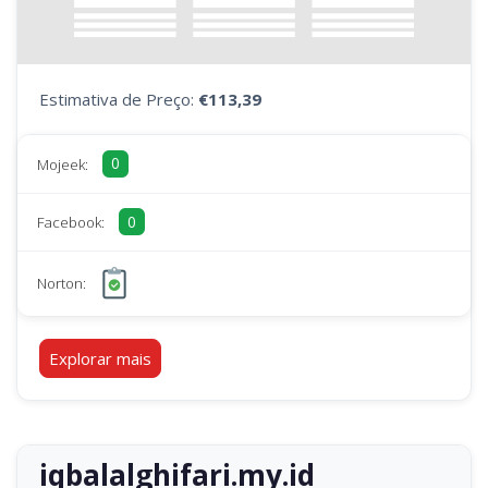
Estimativa de Preço:
€113,39
0
Mojeek:
0
Facebook:
Norton:
Explorar mais
iqbalalghifari.my.id