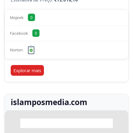
0
Mojeek:
0
Facebook:
Norton:
Explorar mais
islamposmedia.com