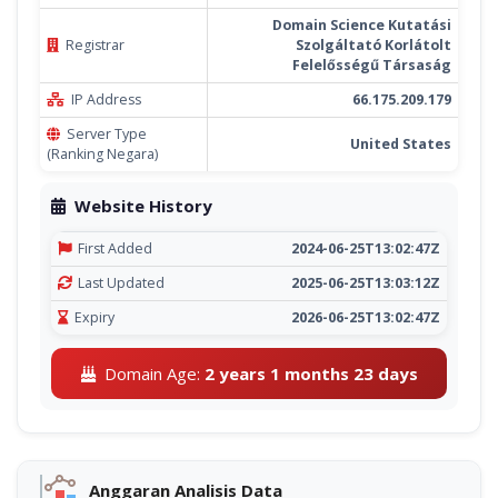
Domain Science Kutatási
Registrar
Szolgáltató Korlátolt
Felelősségű Társaság
IP Address
66.175.209.179
Server Type
United States
(Ranking Negara)
Website History
First Added
2024-06-25T13:02:47Z
Last Updated
2025-06-25T13:03:12Z
Expiry
2026-06-25T13:02:47Z
Domain Age:
2 years 1 months 23 days
Anggaran Analisis Data