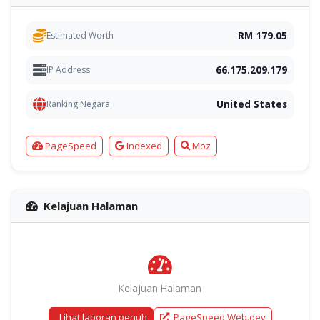
RM 179.05
Estimated Worth
66.175.209.179
IP Address
United States
Ranking Negara
PageSpeed
Indexed
Moz
Kelajuan Halaman
Kelajuan Halaman
Lihat laporan penuh
PageSpeed Web.dev