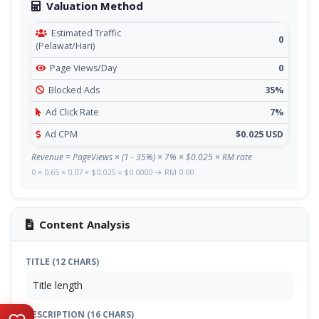
Valuation Method
Estimated Traffic
0
(Pelawat/Hari)
Page Views/Day
0
Blocked Ads
35%
Ad Click Rate
7%
Ad CPM
$0.025 USD
Revenue = PageViews × (1 - 35%) × 7% × $0.025 × RM rate
0 × 0.65 × 0.07 × $0.025 = $0.0000 → RM 0.00
Content Analysis
TITLE (12 CHARS)
Title length
DESCRIPTION (16 CHARS)