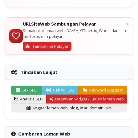
×
URLSiteWeb Sambungan Pelayar
Semak nilai laman web, DA/PA, GTmetrix, Whois dan lain-
lain terus dari pelayar.
Tambah ke Pelayar
Tindakan Lanjut
Cek SEO
Cek WHOIS
Keyword Suggest
Analisis SEO
Dapatkan widget / jualan laman web
Anggar laman web, blog, atau domain lain
Gambaran Laman Web