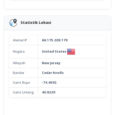
Statistik Lokasi
Alamat IP
66.175.209.179
United States
Negara
Wilayah
New Jersey
Bandar
Cedar Knolls
Garis Bujur
-74.4592
Garis Lintang
40.8229