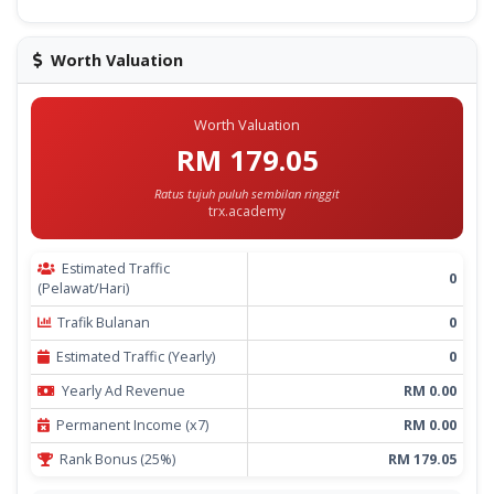
Worth Valuation
Worth Valuation
RM 179.05
Ratus tujuh puluh sembilan ringgit
trx.academy
Estimated Traffic
0
(Pelawat/Hari)
Trafik Bulanan
0
Estimated Traffic (Yearly)
0
Yearly Ad Revenue
RM 0.00
Permanent Income (x7)
RM 0.00
Rank Bonus (25%)
RM 179.05