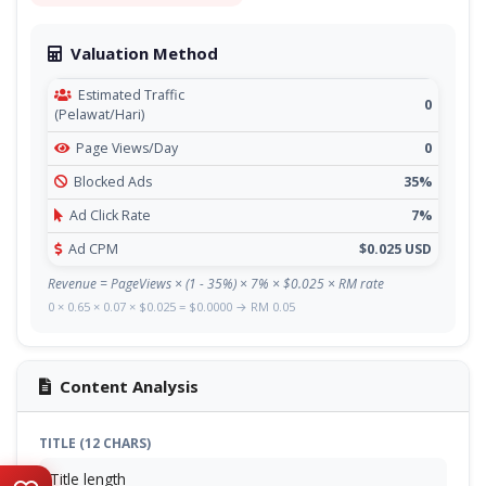
Valuation Method
Estimated Traffic
0
(Pelawat/Hari)
Page Views/Day
0
Blocked Ads
35%
Ad Click Rate
7%
Ad CPM
$0.025 USD
Revenue = PageViews × (1 - 35%) × 7% × $0.025 × RM rate
0 × 0.65 × 0.07 × $0.025 = $0.0000 → RM 0.05
Content Analysis
TITLE (12 CHARS)
Title length