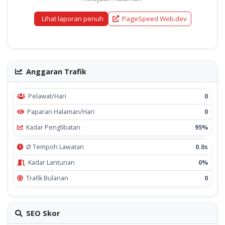
Lihat laporan penuh
PageSpeed Web.dev
Anggaran Trafik
Pelawat/Hari
0
Paparan Halaman/Hari
0
Kadar Penglibatan
95%
Ø Tempoh Lawatan
0.0s
Kadar Lantunan
0%
Trafik Bulanan
0
SEO Skor