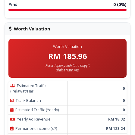
Pins
0 (0%)
Worth Valuation
Worth Valuation
RM 185.96
Ratus lapan puluh lima ringgit
shibarium.vip
Estimated Traffic
0
(Pelawat/Hari)
Trafik Bulanan
0
Estimated Traffic (Yearly)
0
Yearly Ad Revenue
RM 18.32
Permanent Income (x7)
RM 128.24