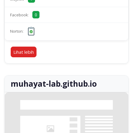
0
Facebook:
Norton:
Lihat lebih
muhayat-lab.github.io