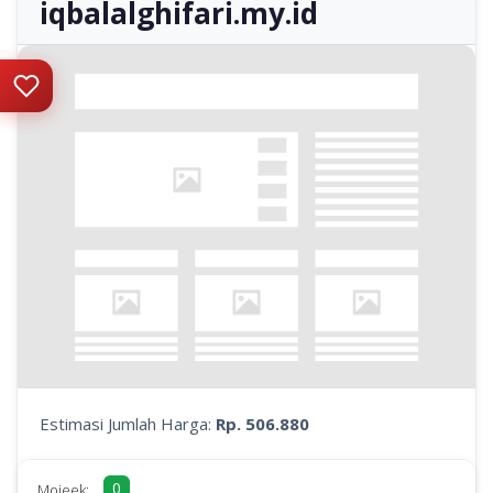
iqbalalghifari.my.id
Estimasi Jumlah Harga:
Rp. 506.880
0
Mojeek: