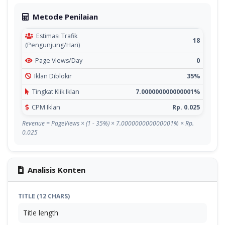
Metode Penilaian
Estimasi Trafik
18
(Pengunjung/Hari)
Page Views/Day
0
Iklan Diblokir
35%
Tingkat Klik Iklan
7.000000000000001%
CPM Iklan
Rp. 0.025
Revenue = PageViews × (1 - 35%) × 7.000000000000001% × Rp.
0.025
Analisis Konten
TITLE (12 CHARS)
Title length