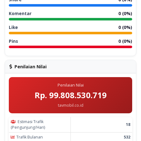
Komentar
0 (0%)
Like
0 (0%)
Pins
0 (0%)
Penilaian Nilai
Penilaian Nilai
Rp. 99.808.530.719
tavmobil.co.id
Estimasi Trafik
18
(Pengunjung/Hari)
Trafik Bulanan
532