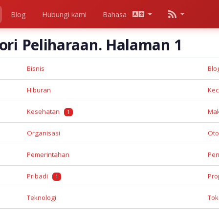
Blog
Hubungi kami
Bahasa
ori Peliharaan. Halaman 1
Bisnis
Bl
Hiburan
Kec
Kesehatan
Ma
1
Organisasi
Oto
Pemerintahan
Pen
Pribadi
Pro
1
Teknologi
Tok