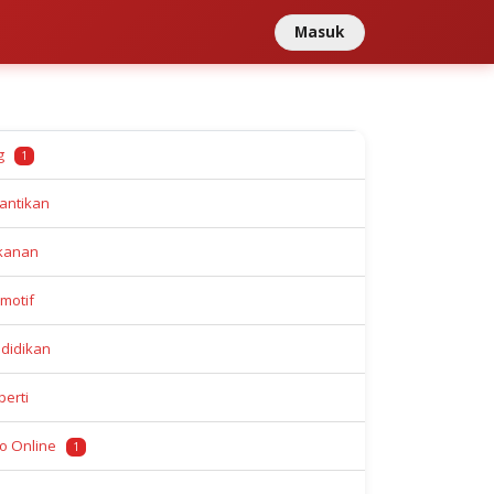
Masuk
og
1
antikan
kanan
motif
didikan
perti
o Online
1