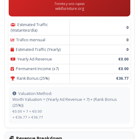
Treinta y seis rupias
wikifurniture.org
Estimated Traffic
0
(Visitantes/día)
Tráfico mensual
0
Estimated Traffic (Yearly)
0
Yearly Ad Revenue
€0.00
Permanent Income (x7)
€0.00
Rank Bonus (25%)
€36.77
Valuation Method:
Worth Valuation = (Yearly Ad Revenue × 7) + (Rank Bonus
(25%))
€0.00 × 7 = €0.00
+ €36.77 = €36.77
Revenue Breakdown