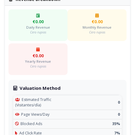
€0.00
€0.00
Daily Revenue
Monthly Revenue
Cero rupias
Cero rupias
€0.00
Yearly Revenue
Cero rupias
Valuation Method
Estimated Traffic
0
(Visitantes/día)
Page Views/Day
0
Blocked Ads
35%
Ad Click Rate
7%