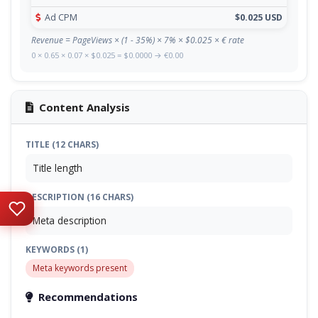
Ad CPM
$0.025 USD
Revenue = PageViews × (1 - 35%) × 7% × $0.025 × € rate
0 × 0.65 × 0.07 × $0.025 = $0.0000 → €0.00
Content Analysis
TITLE (12 CHARS)
Title length
DESCRIPTION (16 CHARS)
Meta description
KEYWORDS (1)
Meta keywords present
Recommendations