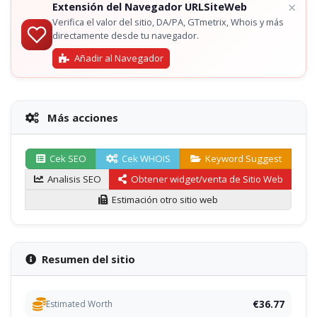
×
Extensión del Navegador URLSiteWeb
Verifica el valor del sitio, DA/PA, GTmetrix, Whois y más
directamente desde tu navegador.
Añadir al Navegador
Más acciones
Cek SEO
Cek WHOIS
Keyword Suggest
Analisis SEO
Obtener widget/venta de Sitio Web
Estimación otro sitio web
Resumen del sitio
€36.77
Estimated Worth